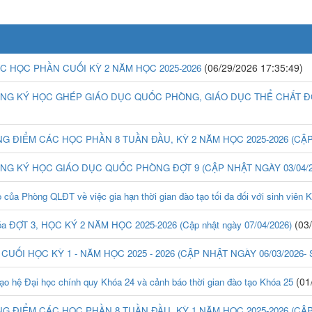
(06/29/2026 17:35:49)
CÁC HỌC PHẦN CUỐI KỲ 2 NĂM HỌC 2025-2026
NG KÝ HỌC GHÉP GIÁO DỤC QUỐC PHÒNG, GIÁO DỤC THỂ CHẤT ĐỢT 10
ÂNG ĐIỂM CÁC HỌC PHẦN 8 TUẦN ĐẦU, KỲ 2 NĂM HỌC 2025-2026 (CẬP 
ĂNG KÝ HỌC GIÁO DỤC QUỐC PHÒNG ĐỢT 9 (CẬP NHẬT NGÀY 03/04/2
 Phòng QLĐT về việc gia hạn thời gian đào tạo tối đa đối với sinh viên 
(03/
hóa ĐỢT 3, HỌC KÝ 2 NĂM HỌC 2025-2026 (Cập nhật ngày 07/04/2026)
điểm CUỐI HỌC KỲ 1 - NĂM HỌC 2025 - 2026 (CẬP NHẬT NGÀY 06/03/2026
(01
o hệ Đại học chính quy Khóa 24 và cảnh báo thời gian đào tạo Khóa 25
ÂNG ĐIỂM CÁC HỌC PHẦN 8 TUẦN ĐẦU, KỲ 1 NĂM HỌC 2025-2026 (CẬP 