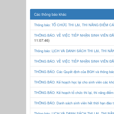
Các thông báo khác
Thông báo: TỔ CHỨC THI LẠI, THI NÂNG ĐIỂM 
THÔNG BÁO: VỀ VIỆC TIẾP NHẬN SINH VIÊN ĐĂ
11:07:46)
Thông báo: LỊCH VÀ DANH SÁCH THI LẠI, THI N
THÔNG BÁO: VỀ VIỆC TIẾP NHẬN SINH VIÊN Đ
THÔNG BÁO: Các Quyết định của BGH và thông báo của
THÔNG BÁO: Kế hoạch học lại cho sinh viên các k
THÔNG BÁO: Kế hoạch tổ chức thi lại, thi nâng 
THÔNG BÁO: Danh sách sinh viên hết thời hạn đào tạ
Thông báo: LỊCH VÀ DANH SÁCH THI LẠI, THI N