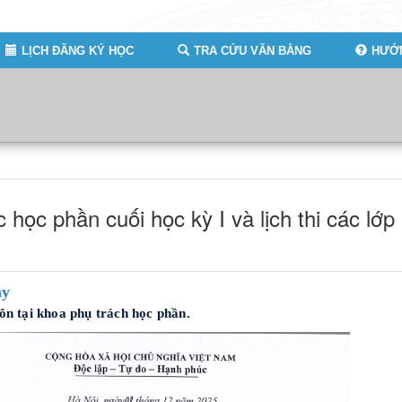
LỊCH ĐĂNG KÝ HỌC
TRA CỨU VĂN BẰNG
HƯỚN
c học phần cuối học kỳ I và lịch thi các lớp
ây
môn tại khoa phụ trách học phần.