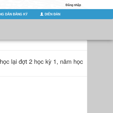
Đăng nhập
G DẪN ĐĂNG KÝ
DIỄN ĐÀN
 học lại đợt 2 học kỳ 1, năm học