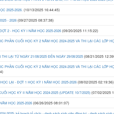
(10/13/2025 16:44:45)
ỌC 2025-2026.
(09/27/2025 08:37:38)
25 - 2026
(09/20/2025 11:15:22)
ỢT 2 - HỌC KỲ I NĂM HỌC 2025-2026
ỌC PHẦN CUỐI HỌC KỲ 2 NĂM HỌC 2024-2025 VÀ THI LẠI CÁC LỚP HỌC
(08/21/2025 12:39
HI LẠI TỪ NGÀY 21/08/2025 ĐẾN NGÀY 29/08/2025
ỌC PHẦN CUỐI HỌC KỲ 2 NĂM HỌC 2024-2025 VÀ THI LẠI CÁC LỚP HỌC
4)
(08/02/2025 02:19:36)
C LẠI - ĐỢT 1 HỌC KỲ I NĂM HỌC 2025-2026
(07/02/2025 1
UỐI HỌC KỲ II NĂM HỌC 2024-2025 (UPDATE 10/7/2025)
(06/26/2025 08:01:07)
NĂM HỌC 2025-2026
025: kế hoạch tổ chức - danh sách sinh viên đăng ký - danh sách sinh viê