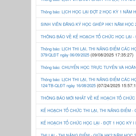
Thông báo: LỊCH HỌC LẠI ĐỢT 2 HỌC KỲ 1 NĂM H
SINH VIÊN ĐĂNG KÝ HỌC GHÉP HK1 NĂM HỌC 20
THÔNG BÁO VỀ KẾ HOẠCH TỔ CHỨC HỌC LẠI - Đ
Thông báo: LỊCH THI LẠI, THI NÂNG ĐIỂM CÁC H
(09/08/2025 17:35:27)
379/QLĐT ngày 06/09/2025
Thông báo: CHUYỂN HỌC TRỰC TUYẾN VÀ HOÃN T
Thông báo: LỊCH THI LẠI, THI NÂNG ĐIỂM CÁC H
(07/24/2025 15:57:1
124/TB-QLĐT ngày 16/08/2025
THÔNG BÁO MỚI NHẤT VỀ KẾ HOẠCH TỔ CHỨC HỌ
KẾ HOẠCH TỔ CHỨC THI LẠI, THI NÂNG ĐIỂM - C
KẾ HOẠCH TỔ CHỨC HỌC LẠI - ĐỢT 1 HỌC KỲ I 
THI LẠI - THI NÂNG ĐIỂM - GIỮA HK2 NĂM HỌC 2024-2