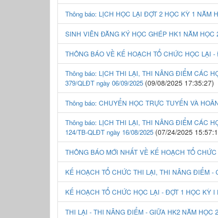
Thông báo: LỊCH HỌC LẠI ĐỢT 2 HỌC KỲ 1 NĂM H
SINH VIÊN ĐĂNG KÝ HỌC GHÉP HK1 NĂM HỌC 20
THÔNG BÁO VỀ KẾ HOẠCH TỔ CHỨC HỌC LẠI - Đ
Thông báo: LỊCH THI LẠI, THI NÂNG ĐIỂM CÁC H
(09/08/2025 17:35:27)
379/QLĐT ngày 06/09/2025
Thông báo: CHUYỂN HỌC TRỰC TUYẾN VÀ HOÃN T
Thông báo: LỊCH THI LẠI, THI NÂNG ĐIỂM CÁC H
(07/24/2025 15:57:1
124/TB-QLĐT ngày 16/08/2025
THÔNG BÁO MỚI NHẤT VỀ KẾ HOẠCH TỔ CHỨC HỌ
KẾ HOẠCH TỔ CHỨC THI LẠI, THI NÂNG ĐIỂM - C
KẾ HOẠCH TỔ CHỨC HỌC LẠI - ĐỢT 1 HỌC KỲ I 
THI LẠI - THI NÂNG ĐIỂM - GIỮA HK2 NĂM HỌC 2024-2