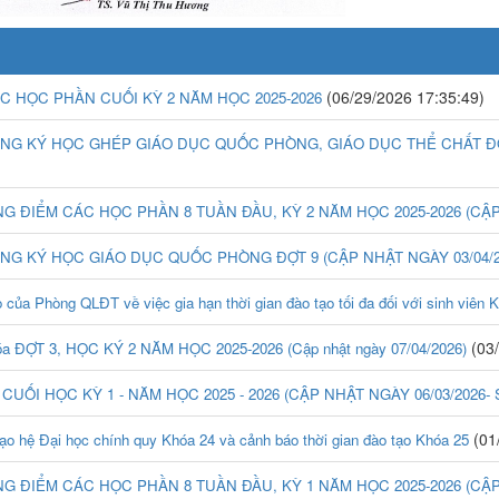
(06/29/2026 17:35:49)
CÁC HỌC PHẦN CUỐI KỲ 2 NĂM HỌC 2025-2026
NG KÝ HỌC GHÉP GIÁO DỤC QUỐC PHÒNG, GIÁO DỤC THỂ CHẤT ĐỢT 10
ÂNG ĐIỂM CÁC HỌC PHẦN 8 TUẦN ĐẦU, KỲ 2 NĂM HỌC 2025-2026 (CẬP 
ĂNG KÝ HỌC GIÁO DỤC QUỐC PHÒNG ĐỢT 9 (CẬP NHẬT NGÀY 03/04/2
 Phòng QLĐT về việc gia hạn thời gian đào tạo tối đa đối với sinh viên 
(03/
hóa ĐỢT 3, HỌC KÝ 2 NĂM HỌC 2025-2026 (Cập nhật ngày 07/04/2026)
điểm CUỐI HỌC KỲ 1 - NĂM HỌC 2025 - 2026 (CẬP NHẬT NGÀY 06/03/2026
(01
o hệ Đại học chính quy Khóa 24 và cảnh báo thời gian đào tạo Khóa 25
ÂNG ĐIỂM CÁC HỌC PHẦN 8 TUẦN ĐẦU, KỲ 1 NĂM HỌC 2025-2026 (CẬP 