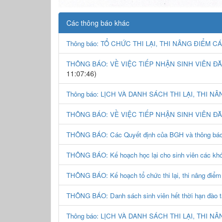
Các thông báo khác
Thông báo: TỔ CHỨC THI LẠI, THI NÂNG ĐIỂM 
THÔNG BÁO: VỀ VIỆC TIẾP NHẬN SINH VIÊN ĐĂ
11:07:46)
Thông báo: LỊCH VÀ DANH SÁCH THI LẠI, THI N
THÔNG BÁO: VỀ VIỆC TIẾP NHẬN SINH VIÊN Đ
THÔNG BÁO: Các Quyết định của BGH và thông báo của
THÔNG BÁO: Kế hoạch học lại cho sinh viên các k
THÔNG BÁO: Kế hoạch tổ chức thi lại, thi nâng 
THÔNG BÁO: Danh sách sinh viên hết thời hạn đào tạ
Thông báo: LỊCH VÀ DANH SÁCH THI LẠI, THI N