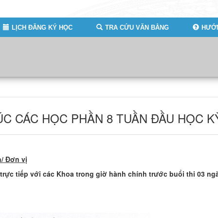
LỊCH ĐĂNG KÝ HỌC
TRA CỨU VĂN BẰNG
HƯỚN
THÚC CÁC HỌC PHẦN 8 TUẦN ĐẦU HỌC K
/ Đơn vị
 trực tiếp với các Khoa trong giờ hành chính trước buổi thi 03 ng