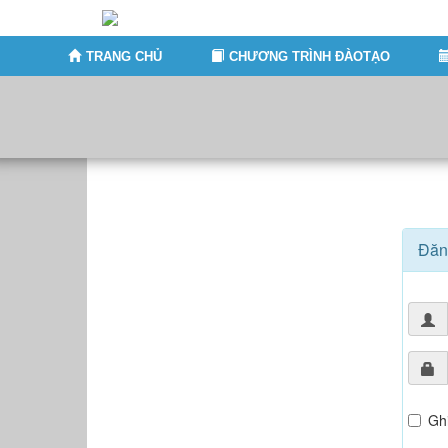
TRANG CHỦ
CHƯƠNG TRÌNH ĐÀOTẠO
Đăn
Gh