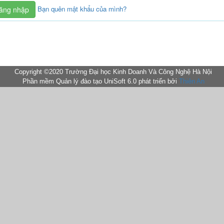
Bạn quên mật khẩu của mình?
Copyright ©2020 Trường Đại học Kinh Doanh Và Công Nghệ Hà Nội
Phần mềm Quản lý đào tạo UniSoft 6.0 phát triển bởi
Thiên An