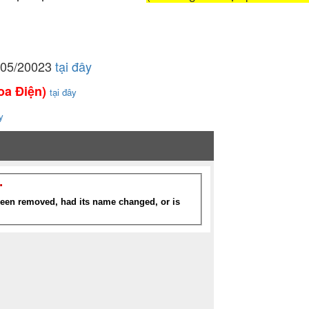
8/05/20023
tại đây
hoa Điện)
tại đây
y