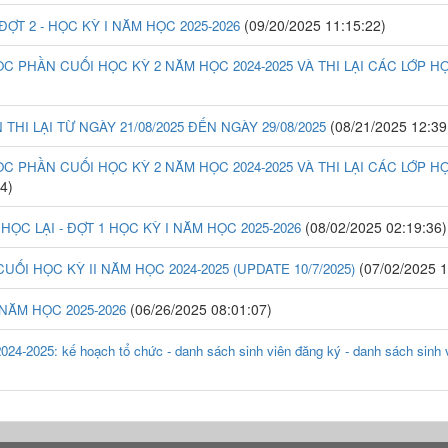
(09/20/2025 11:15:22)
ỢT 2 - HỌC KỲ I NĂM HỌC 2025-2026
ỌC PHẦN CUỐI HỌC KỲ 2 NĂM HỌC 2024-2025 VÀ THI LẠI CÁC LỚP HỌC
(08/21/2025 12:39
HI LẠI TỪ NGÀY 21/08/2025 ĐẾN NGÀY 29/08/2025
ỌC PHẦN CUỐI HỌC KỲ 2 NĂM HỌC 2024-2025 VÀ THI LẠI CÁC LỚP HỌC
4)
(08/02/2025 02:19:36)
C LẠI - ĐỢT 1 HỌC KỲ I NĂM HỌC 2025-2026
(07/02/2025 1
UỐI HỌC KỲ II NĂM HỌC 2024-2025 (UPDATE 10/7/2025)
(06/26/2025 08:01:07)
NĂM HỌC 2025-2026
025: kế hoạch tổ chức - danh sách sinh viên đăng ký - danh sách sinh viê