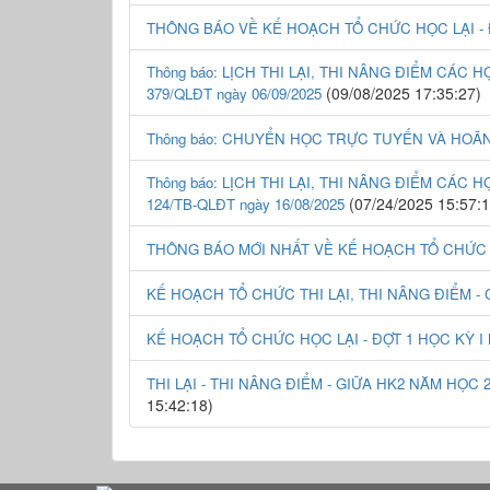
THÔNG BÁO VỀ KẾ HOẠCH TỔ CHỨC HỌC LẠI - Đ
Thông báo: LỊCH THI LẠI, THI NÂNG ĐIỂM CÁC H
(09/08/2025 17:35:27)
379/QLĐT ngày 06/09/2025
Thông báo: CHUYỂN HỌC TRỰC TUYẾN VÀ HOÃN T
Thông báo: LỊCH THI LẠI, THI NÂNG ĐIỂM CÁC H
(07/24/2025 15:57:1
124/TB-QLĐT ngày 16/08/2025
THÔNG BÁO MỚI NHẤT VỀ KẾ HOẠCH TỔ CHỨC HỌ
KẾ HOẠCH TỔ CHỨC THI LẠI, THI NÂNG ĐIỂM - C
KẾ HOẠCH TỔ CHỨC HỌC LẠI - ĐỢT 1 HỌC KỲ I 
THI LẠI - THI NÂNG ĐIỂM - GIỮA HK2 NĂM HỌC 2024-2
15:42:18)