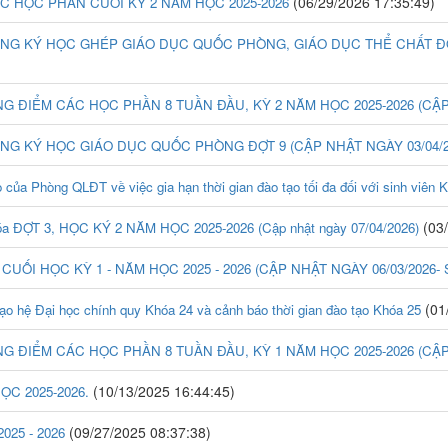
(06/29/2026 17:35:49)
CÁC HỌC PHẦN CUỐI KỲ 2 NĂM HỌC 2025-2026
NG KÝ HỌC GHÉP GIÁO DỤC QUỐC PHÒNG, GIÁO DỤC THỂ CHẤT ĐỢT 10
ÂNG ĐIỂM CÁC HỌC PHẦN 8 TUẦN ĐẦU, KỲ 2 NĂM HỌC 2025-2026 (CẬP 
ĂNG KÝ HỌC GIÁO DỤC QUỐC PHÒNG ĐỢT 9 (CẬP NHẬT NGÀY 03/04/2
 Phòng QLĐT về việc gia hạn thời gian đào tạo tối đa đối với sinh viên 
(03/
hóa ĐỢT 3, HỌC KÝ 2 NĂM HỌC 2025-2026 (Cập nhật ngày 07/04/2026)
điểm CUỐI HỌC KỲ 1 - NĂM HỌC 2025 - 2026 (CẬP NHẬT NGÀY 06/03/2026
(01
o hệ Đại học chính quy Khóa 24 và cảnh báo thời gian đào tạo Khóa 25
ÂNG ĐIỂM CÁC HỌC PHẦN 8 TUẦN ĐẦU, KỲ 1 NĂM HỌC 2025-2026 (CẬP 
(10/13/2025 16:44:45)
ỌC 2025-2026.
(09/27/2025 08:37:38)
25 - 2026