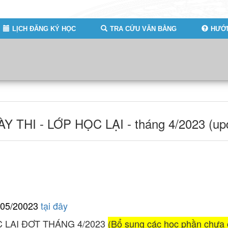
LỊCH ĐĂNG KÝ HỌC
TRA CỨU VĂN BẰNG
HƯỚN
 THI - LỚP HỌC LẠI - tháng 4/2023 (upd
4/05/20023
tại đây
C LẠI ĐỢT THÁNG 4/2023
(Bổ sung các học phần chưa c