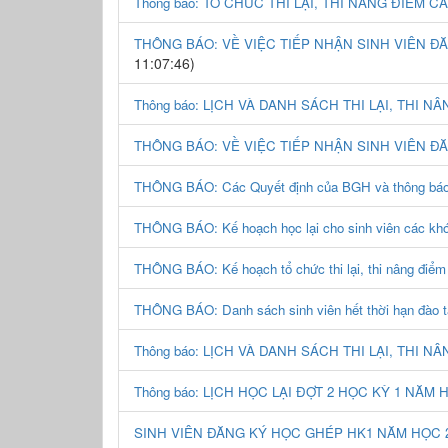
Thông báo: TỔ CHỨC THI LẠI, THI NÂNG ĐIỂM 
THÔNG BÁO: VỀ VIỆC TIẾP NHẬN SINH VIÊN ĐĂ
11:07:46)
Thông báo: LỊCH VÀ DANH SÁCH THI LẠI, THI N
THÔNG BÁO: VỀ VIỆC TIẾP NHẬN SINH VIÊN Đ
THÔNG BÁO: Các Quyết định của BGH và thông báo của
THÔNG BÁO: Kế hoạch học lại cho sinh viên các k
THÔNG BÁO: Kế hoạch tổ chức thi lại, thi nâng 
THÔNG BÁO: Danh sách sinh viên hết thời hạn đào tạ
Thông báo: LỊCH VÀ DANH SÁCH THI LẠI, THI N
Thông báo: LỊCH HỌC LẠI ĐỢT 2 HỌC KỲ 1 NĂM H
SINH VIÊN ĐĂNG KÝ HỌC GHÉP HK1 NĂM HỌC 20