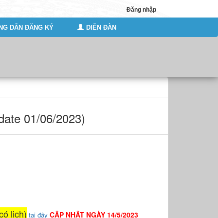
Đăng nhập
G DẪN ĐĂNG KÝ
DIỄN ĐÀN
ate 01/06/2023)
ó lịch)
CẬP NHẬT NGÀY 14/5/2023
tại đây