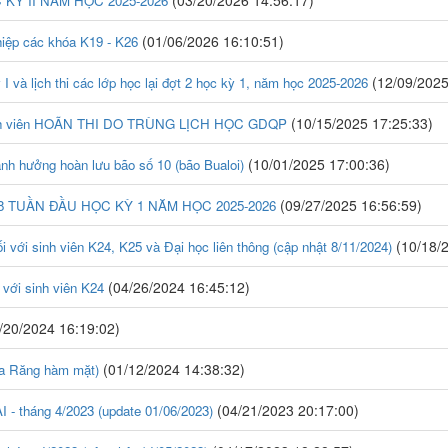
(03/20/2026 14:56:17)
 KỲ II NĂM HỌC 2025-2026
(01/06/2026 16:10:51)
ghiệp các khóa K19 - K26
(12/09/2025
 I và lịch thi các lớp học lại đợt 2 học kỳ 1, năm học 2025-2026
(10/15/2025 17:25:33)
ác sinh viên HOÃN THI DO TRÙNG LỊCH HỌC GDQP
(10/01/2025 17:00:36)
h hưởng hoàn lưu bão số 10 (bão Bualoi)
(09/27/2025 16:56:59)
8 TUẦN ĐẦU HỌC KỲ 1 NĂM HỌC 2025-2026
(10/18/2
i với sinh viên K24, K25 và Đại học liên thông (cập nhật 8/11/2024)
(04/26/2024 16:45:12)
 với sinh viên K24
/20/2024 16:19:02)
(01/12/2024 14:38:32)
oa Răng hàm mặt)
(04/21/2023 20:17:00)
 tháng 4/2023 (update 01/06/2023)