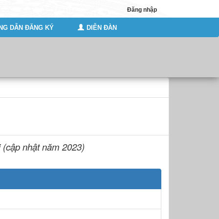
Đăng nhập
G DẪN ĐĂNG KÝ
DIỄN ĐÀN
i (cập nhật năm 2023)