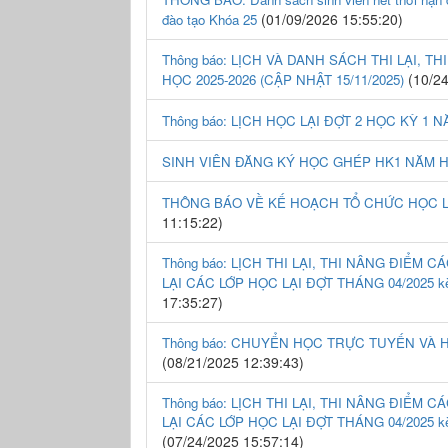
(01/09/2026 15:55:20)
đào tạo Khóa 25
Thông báo: LỊCH VÀ DANH SÁCH THI LẠI, 
(10/24
HỌC 2025-2026 (CẬP NHẬT 15/11/2025)
Thông báo: LỊCH HỌC LẠI ĐỢT 2 HỌC KỲ 1 N
SINH VIÊN ĐĂNG KÝ HỌC GHÉP HK1 NĂM HỌ
THÔNG BÁO VỀ KẾ HOẠCH TỔ CHỨC HỌC LẠI 
11:15:22)
Thông báo: LỊCH THI LẠI, THI NÂNG ĐIỂM 
LẠI CÁC LỚP HỌC LẠI ĐỢT THÁNG 04/2025 kèm
17:35:27)
Thông báo: CHUYỂN HỌC TRỰC TUYẾN VÀ HO
(08/21/2025 12:39:43)
Thông báo: LỊCH THI LẠI, THI NÂNG ĐIỂM 
LẠI CÁC LỚP HỌC LẠI ĐỢT THÁNG 04/2025 kèm
(07/24/2025 15:57:14)