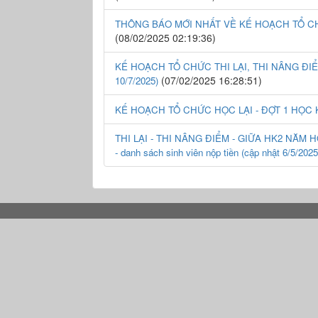
THÔNG BÁO MỚI NHẤT VỀ KẾ HOẠCH TỔ CHỨ
(08/02/2025 02:19:36)
KẾ HOẠCH TỔ CHỨC THI LẠI, THI NÂNG ĐIỂ
(07/02/2025 16:28:51)
10/7/2025)
KẾ HOẠCH TỔ CHỨC HỌC LẠI - ĐỢT 1 HỌC K
THI LẠI - THI NÂNG ĐIỂM - GIỮA HK2 NĂM HỌC 
- danh sách sinh viên nộp tiền (cập nhật 6/5/2025