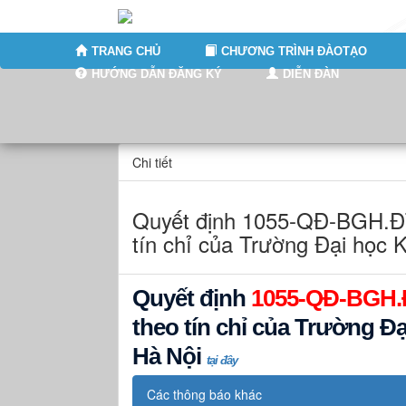
TRANG CHỦ
CHƯƠNG TRÌNH ĐÀOTẠO
HƯỚNG DẪN ĐĂNG KÝ
DIỄN ĐÀN
Chi tiết
Quyết định 1055-QĐ-BGH.ĐT
tín chỉ của Trường Đại học
Quyết định
1055-QĐ-BGH.
theo tín chỉ của Trường Đ
Hà Nội
tại đây
Các thông báo khác