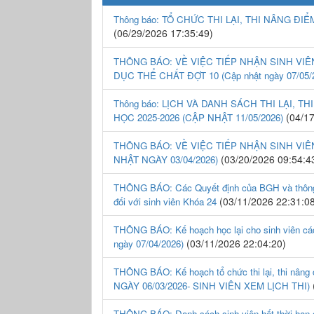
Thông báo: TỔ CHỨC THI LẠI, THI NÂNG Đ
(06/29/2026 17:35:49)
THÔNG BÁO: VỀ VIỆC TIẾP NHẬN SINH VI
DỤC THỂ CHẤT ĐỢT 10 (Cập nhật ngày 07/05/
Thông báo: LỊCH VÀ DANH SÁCH THI LẠI, 
(04/17
HỌC 2025-2026 (CẬP NHẬT 11/05/2026)
THÔNG BÁO: VỀ VIỆC TIẾP NHẬN SINH VI
(03/20/2026 09:54:4
NHẬT NGÀY 03/04/2026)
THÔNG BÁO: Các Quyết định của BGH và thông b
(03/11/2026 22:31:0
đối với sinh viên Khóa 24
THÔNG BÁO: Kế hoạch học lại cho sinh viên 
(03/11/2026 22:04:20)
ngày 07/04/2026)
THÔNG BÁO: Kế hoạch tổ chức thi lại, thi n
NGÀY 06/03/2026- SINH VIÊN XEM LỊCH THI)
THÔNG BÁO: Danh sách sinh viên hết thời hạn đ