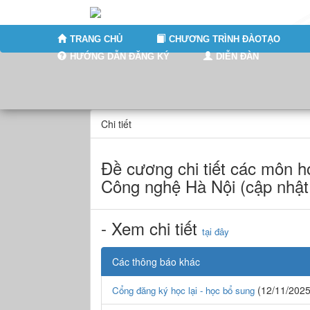
TRANG CHỦ
CHƯƠNG TRÌNH ĐÀOTẠO
HƯỚNG DẪN ĐĂNG KÝ
DIỄN ĐÀN
Chi tiết
Đề cương chi tiết các môn h
Công nghệ Hà Nội (cập nhậ
- Xem chi tiết
tại đây
Các thông báo khác
(12/11/2025
Cổng đăng ký học lại - học bổ sung