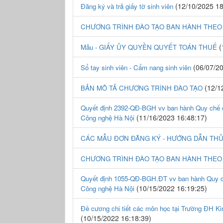
(12/10/2025 18
Đăng ký và trả giấy tờ sinh viên
CHƯƠNG TRÌNH ĐÀO TẠO BAN HÀNH THEO 
(
Mẫu - GIẤY ỦY QUYỀN QUYẾT TOÁN THUẾ
(06/07/20
Sổ tay sinh viên - Cẩm nang sinh viên
(12/1
BẢN MÔ TẢ CHƯƠNG TRÌNH ĐÀO TẠO
Quyết định 2392-QĐ-BGH vv ban hành Quy chế đà
(11/16/2023 16:48:17)
Công nghệ Hà Nội
CÁC MẪU ĐƠN ĐĂNG KÝ - HƯỚNG DẪN TH
CHƯƠNG TRÌNH ĐÀO TẠO BAN HÀNH THEO 
Quyết định 1055-QĐ-BGH.ĐT vv ban hành Quy chế
(10/15/2022 16:19:25)
Công nghệ Hà Nội
Đề cương chi tiết các môn học tại Trường ĐH K
(10/15/2022 16:18:39)