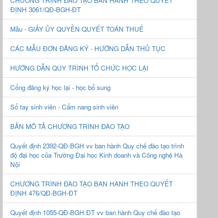
CHƯƠNG TRÌNH ĐÀO TẠO BAN HÀNH THEO QUYẾT
ĐỊNH 3061/QĐ-BGH-ĐT
Mẫu - GIẤY ỦY QUYỀN QUYẾT TOÁN THUẾ
CÁC MẪU ĐƠN ĐĂNG KÝ - HƯỚNG DẪN THỦ TỤC
HƯỚNG DẪN QUY TRÌNH TỔ CHỨC HỌC LẠI
Cổng đăng ký học lại - học bổ sung
Sổ tay sinh viên - Cẩm nang sinh viên
BẢN MÔ TẢ CHƯƠNG TRÌNH ĐÀO TẠO
Quyết định 2392-QĐ-BGH vv ban hành Quy chế đào tạo trình
độ đại học của Trường Đại học Kinh doanh và Công nghệ Hà
Nội
CHƯƠNG TRÌNH ĐÀO TẠO BAN HÀNH THEO QUYẾT
ĐỊNH 476/QĐ-BGH-ĐT
Quyết định 1055-QĐ-BGH.ĐT vv ban hành Quy chế đào tạo