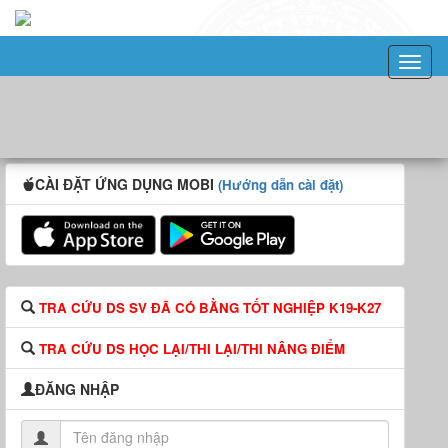
CÀI ĐẶT ỨNG DỤNG MOBI
(Hướng dẫn cài đặt)
TRA CỨU DS SV ĐÃ CÓ BẰNG TỐT NGHIỆP K19-K27
TRA CỨU DS HỌC LẠI/THI LẠI/THI NÂNG ĐIỂM
ĐĂNG NHẬP