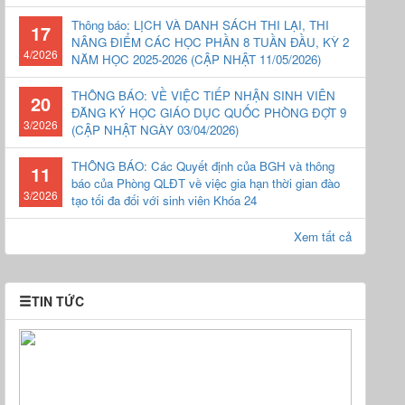
Thông báo: LỊCH VÀ DANH SÁCH THI LẠI, THI
17
NÂNG ĐIỂM CÁC HỌC PHẦN 8 TUẦN ĐẦU, KỲ 2
4/2026
NĂM HỌC 2025-2026 (CẬP NHẬT 11/05/2026)
THÔNG BÁO: VỀ VIỆC TIẾP NHẬN SINH VIÊN
20
ĐĂNG KÝ HỌC GIÁO DỤC QUỐC PHÒNG ĐỢT 9
3/2026
(CẬP NHẬT NGÀY 03/04/2026)
THÔNG BÁO: Các Quyết định của BGH và thông
11
báo của Phòng QLĐT về việc gia hạn thời gian đào
3/2026
tạo tối đa đối với sinh viên Khóa 24
Xem tất cả
TIN TỨC