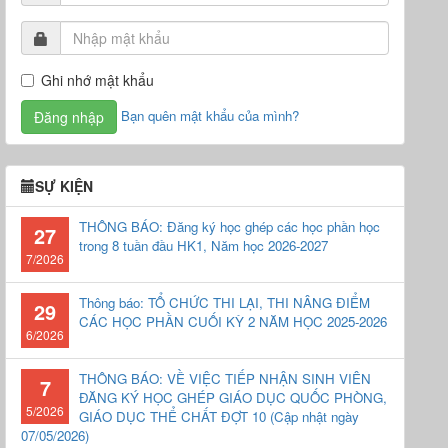
Ghi nhớ mật khẩu
Bạn quên mật khẩu của mình?
SỰ KIỆN
THÔNG BÁO: Đăng ký học ghép các học phần học
27
trong 8 tuần đầu HK1, Năm học 2026-2027
7/2026
Thông báo: TỔ CHỨC THI LẠI, THI NÂNG ĐIỂM
29
CÁC HỌC PHẦN CUỐI KỲ 2 NĂM HỌC 2025-2026
6/2026
THÔNG BÁO: VỀ VIỆC TIẾP NHẬN SINH VIÊN
7
ĐĂNG KÝ HỌC GHÉP GIÁO DỤC QUỐC PHÒNG,
5/2026
GIÁO DỤC THỂ CHẤT ĐỢT 10 (Cập nhật ngày
07/05/2026)